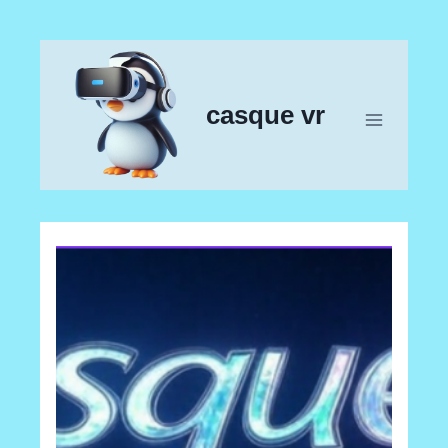
Aller
au
contenu
casque vr