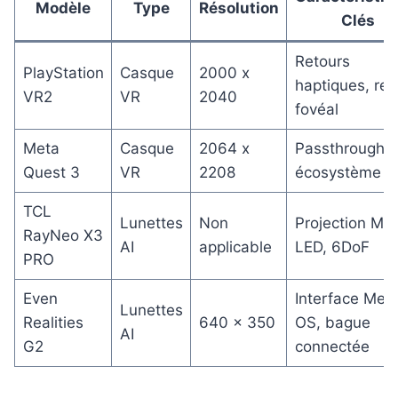
Modèle
Type
Résolution
Clés
Retours
PlayStation
Casque
2000 x
haptiques, re
VR2
VR
2040
fovéal
Meta
Casque
2064 x
Passthrough,
Quest 3
VR
2208
écosystème ri
TCL
Lunettes
Non
Projection Mic
RayNeo X3
AI
applicable
LED, 6DoF
PRO
Even
Interface Men
Lunettes
Realities
640 x 350
OS, bague
AI
G2
connectée