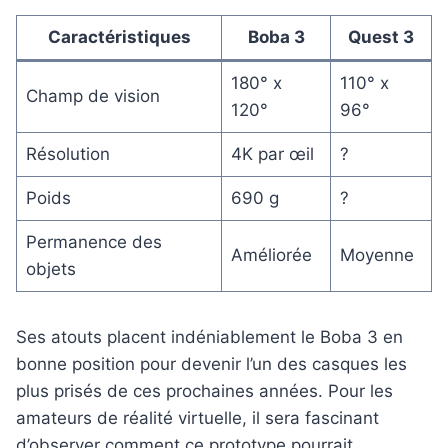
Caractéristiques
Boba 3
Quest 3
180° x
110° x
Champ de vision
120°
96°
Résolution
4K par œil
?
Poids
690 g
?
Permanence des
Améliorée
Moyenne
objets
Ses atouts placent indéniablement le Boba 3 en
bonne position pour devenir l’un des casques les
plus prisés de ces prochaines années. Pour les
amateurs de réalité virtuelle, il sera fascinant
d’observer comment ce prototype pourrait