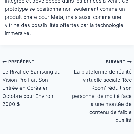
intégrée et développée dans les années à venir. Ce
prototype se positionne non seulement comme un
produit phare pour Meta, mais aussi comme une
vitrine des possibilités offertes par la technologie
immersive.
Navigation
PRÉCÉDENT
SUIVANT
Le Rival de Samsung au
La plateforme de réalité
de
Vision Pro Fait Son
virtuelle sociale ‘Rec
l’article
Entrée en Corée en
Room’ réduit son
Octobre pour Environ
personnel de moitié face
2000 $
à une montée de
contenu de faible
qualité