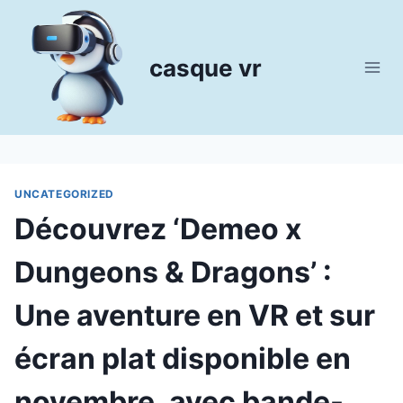
Aller
au
contenu
casque vr
UNCATEGORIZED
Découvrez ‘Demeo x
Dungeons & Dragons’ :
Une aventure en VR et sur
écran plat disponible en
novembre, avec bande-