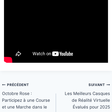
Navigation
PRÉCÉDENT
SUIVANT
Octobre Rose :
Les Meilleurs Casques
de
Participez à une Course
de Réalité Virtuelle
l’article
et une Marche dans le
Évalués pour 2025