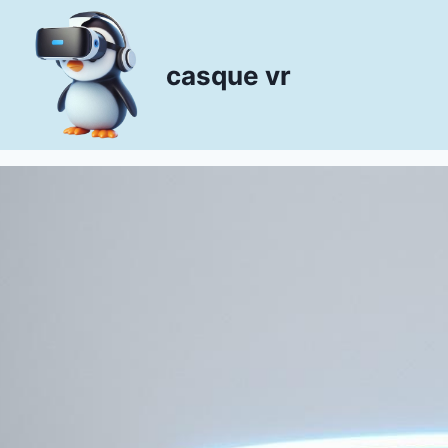
Aller
au
contenu
casque vr