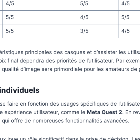
4/5
5/5
4/5
5/5
4/5
5/5
5/5
3/5
4/5
istiques principales des casques et d’assister les util
x final dépendra des priorités de l’utilisateur. Par exem
a qualité d’image sera primordiale pour les amateurs de
individuels
se faire en fonction des usages spécifiques de l’utilisat
ne expérience utilisateur, comme le
Meta Quest 2
. En r
, qui offre de nombreuses fonctionnalités avancées.
ux joue un rôle significatif dans la prise de décision. Le