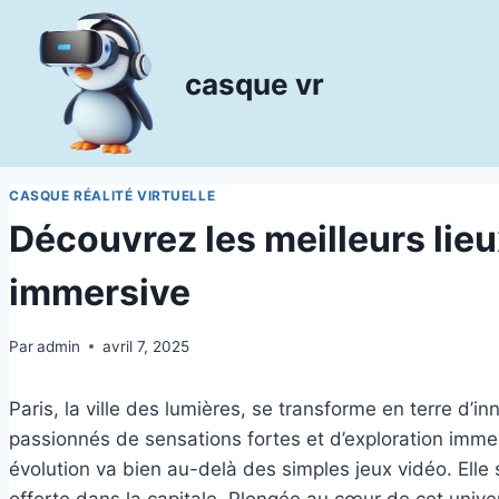
Aller
au
contenu
casque vr
CASQUE RÉALITÉ VIRTUELLE
Découvrez les meilleurs lieu
immersive
Par
admin
avril 7, 2025
Paris, la ville des lumières, se transforme en terre d’i
passionnés de sensations fortes et d’exploration immer
évolution va bien au-delà des simples jeux vidéo. Elle s
offerte dans la capitale. Plongée au cœur de cet univers