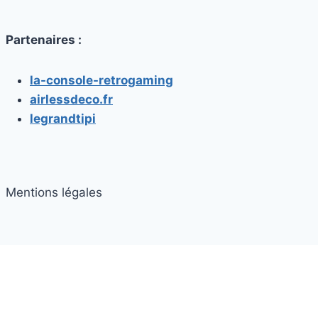
Partenaires :
la-console-retrogaming
airlessdeco.fr
legrandtipi
Mentions légales
© 2026 casque vr