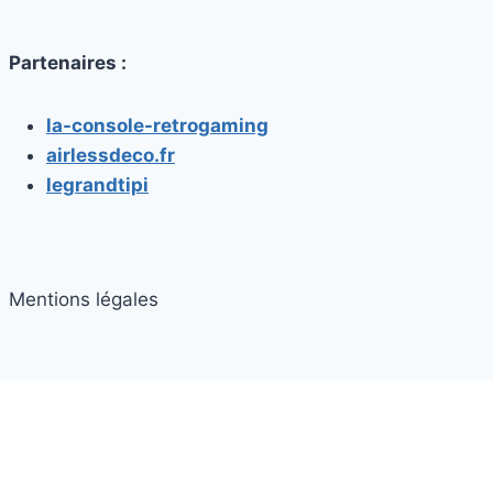
Partenaires :
la-console-retrogaming
airlessdeco.fr
legrandtipi
Mentions légales
© 2026 casque vr