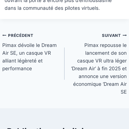
ouvrant la porte à encore plus d’enthousiasme
dans la communauté des pilotes virtuels.
Navigation
PRÉCÉDENT
SUIVANT
Pimax dévoile le Dream
Pimax repousse le
de
Air SE, un casque VR
lancement de son
l’article
alliant légèreté et
casque VR ultra léger
performance
‘Dream Air’ à fin 2025 et
annonce une version
économique ‘Dream Air
SE