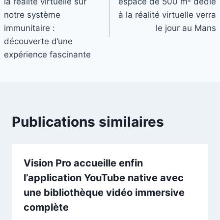
la réalité virtuelle sur
espace de 500 m² dédié
l’article
notre système
à la réalité virtuelle verra
immunitaire :
le jour au Mans
découverte d’une
expérience fascinante
Publications similaires
Vision Pro accueille enfin
l’application YouTube native avec
une bibliothèque vidéo immersive
complète