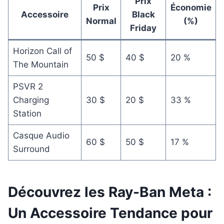
Prix
Prix
Économie
Accessoire
Black
Normal
(%)
Friday
Horizon Call of
50 $
40 $
20 %
The Mountain
PSVR 2
Charging
30 $
20 $
33 %
Station
Casque Audio
60 $
50 $
17 %
Surround
Découvrez les Ray-Ban Meta :
Un Accessoire Tendance pour