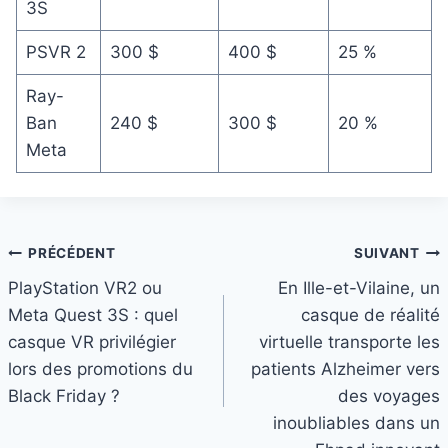
3S
PSVR 2
300 $
400 $
25 %
Ray-
Ban
240 $
300 $
20 %
Meta
Navigation
PRÉCÉDENT
SUIVANT
PlayStation VR2 ou
En Ille-et-Vilaine, un
de
Meta Quest 3S : quel
casque de réalité
l’article
casque VR privilégier
virtuelle transporte les
lors des promotions du
patients Alzheimer vers
Black Friday ?
des voyages
inoubliables dans un