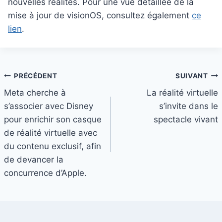
nouvelles réalités. Pour une vue détaillée de la
mise à jour de visionOS, consultez également
ce
lien
.
Navigation
PRÉCÉDENT
SUIVANT
Meta cherche à
La réalité virtuelle
de
s’associer avec Disney
s’invite dans le
l’article
pour enrichir son casque
spectacle vivant
de réalité virtuelle avec
du contenu exclusif, afin
de devancer la
concurrence d’Apple.