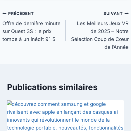
Navigation
PRÉCÉDENT
SUIVANT
Offre de dernière minute
Les Meilleurs Jeux VR
de
sur Quest 3S : le prix
de 2025 – Notre
l’article
tombe à un inédit 91 $
Sélection Coup de Cœur
de l’Année
Publications similaires