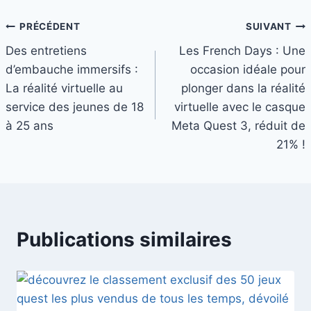
Navigation
PRÉCÉDENT
SUIVANT
Des entretiens
Les French Days : Une
de
d’embauche immersifs :
occasion idéale pour
l’article
La réalité virtuelle au
plonger dans la réalité
service des jeunes de 18
virtuelle avec le casque
à 25 ans
Meta Quest 3, réduit de
21% !
Publications similaires