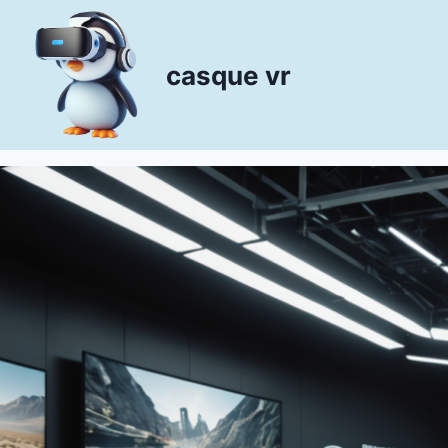
Aller
au
contenu
casque vr