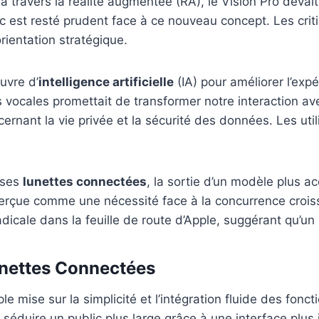
 à travers la réalité augmentée (RA), le Vision Pro devai
ic est resté prudent face à ce nouveau concept. Les crit
rientation stratégique.
uvre d’
intelligence artificielle
(IA) pour améliorer l’expé
cales promettait de transformer notre interaction avec 
cernant la vie privée et la sécurité des données. Les ut
 ses
lunettes connectées
, la sortie d’un modèle plus 
perçue comme une nécessité face à la concurrence crois
dicale dans la feuille de route d’Apple, suggérant qu’un
nettes Connectées
ple mise sur la simplicité et l’intégration fluide des fonc
 séduire un public plus large grâce à une interface plus