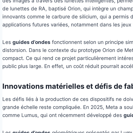
des images à travers des lunettes intelligentes, perm
de lunettes de RA, baptisé Orion, qui intègre un champ
innovants comme le carbure de silicium, qui a permis d
applications futures variées, notamment dans les jeux v
Les
guides d’ondes
fonctionnent selon un principe simp
distorsion. Dans le contexte du prototype Orion de Me
compact. Ce qui rend ce projet particulièrement intéres
public plus large. En effet, un coût réduit pourrait acc
Innovations matérielles et défis de fa
Les défis liés à la production de ces dispositifs ne do
grande échelle reste compliquée. En 2025, Meta a souli
comme Lumus, qui ont récemment développé des
gui
Les
guides d’ondes
géométriques présentés par Lumus 