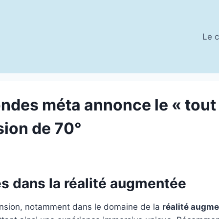
Le c
ondes méta annonce le « tout
ion de 70°
s dans la réalité augmentée
ansion, notamment dans le domaine de la
réalité augm