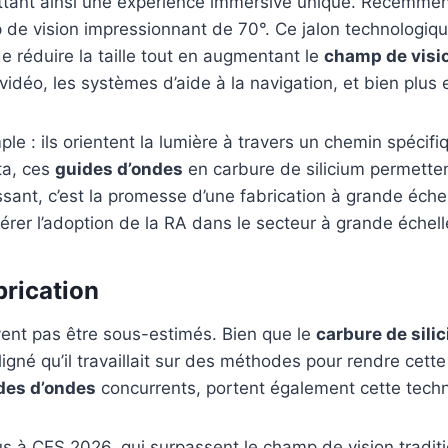
ettant ainsi une expérience immersive unique. Récemment
 de vision impressionnant de 70°. Ce jalon technologiqu
e réduire la taille tout en augmentant le
champ de visi
idéo, les systèmes d’aide à la navigation, et bien plus 
le : ils orientent la lumière à travers un chemin spécifi
ta, ces
guides d’ondes
en carbure de silicium permette
sant, c’est la promesse d’une fabrication à grande échell
élérer l’adoption de la RA dans le secteur à grande échell
brication
ivent pas être sous-estimés. Bien que le
carbure de sili
gné qu’il travaillait sur des méthodes pour rendre cet
des d’ondes
concurrents, portent également cette techn
à CES 2026, qui surpassent le champ de vision traditi