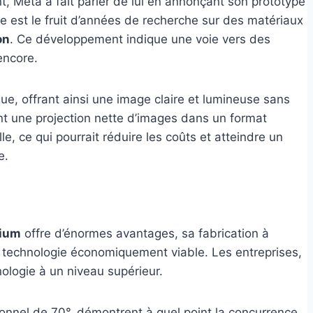
, Meta a fait parler de lui en annonçant son prototype
e est le fruit d’années de recherche sur des matériaux
on
. Ce développement indique une voie vers des
encore.
que, offrant ainsi une image claire et lumineuse sans
nt une projection nette d’images dans un format
e, ce qui pourrait réduire les coûts et atteindre un
e.
cium
offre d’énormes avantages, sa fabrication à
te technologie économiquement viable. Les entreprises,
ologie à un niveau supérieur.
onnel de 70°, démontrent à quel point la concurrence