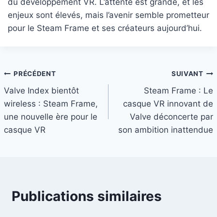
du développement VR. L’attente est grande, et les
enjeux sont élevés, mais l’avenir semble prometteur
pour le Steam Frame et ses créateurs aujourd’hui.
Navigation
PRÉCÉDENT
SUIVANT
Valve Index bientôt
Steam Frame : Le
de
wireless : Steam Frame,
casque VR innovant de
l’article
une nouvelle ère pour le
Valve déconcerte par
casque VR
son ambition inattendue
Publications similaires