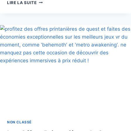
LE
LIRE LA SUITE
CASQUE
ANDROID
XR
DU
‘PROJECT
MOOHAN’
SERA
LANCÉ
D’ICI
LA
FIN
DE
L’ANNÉE,
MAIS
SON
NOM
OFFICIEL
ET
SA
NON CLASSÉ
DATE
DE