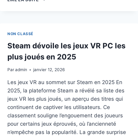
DE
‘ZOMBIE
ARMY’
SUR
TOUS
NON CLASSÉ
LES
PRINCIPAUX
Steam dévoile les jeux VR PC les
CASQUES
plus joués en 2025
DE
RÉALITÉ
VIRTUELLE
Par
admin
janvier 12, 2026
LE
Les jeux VR au sommet sur Steam en 2025 En
MOIS
PROCHAIN,
2025, la plateforme Steam a révélé sa liste des
DÉCOUVREZ
jeux VR les plus joués, un aperçu des titres qui
LA
continuent de captiver les utilisateurs. Ce
BANDE-
ANNONCE
classement souligne l’engouement des joueurs
ICI
pour certains jeux éprouvés, où l’ancienneté
n’empêche pas la popularité. La grande surprise