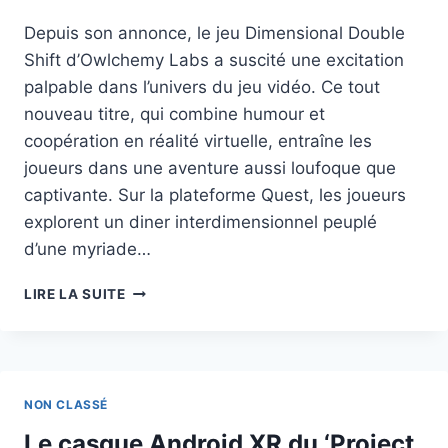
Depuis son annonce, le jeu Dimensional Double
Shift d’Owlchemy Labs a suscité une excitation
palpable dans l’univers du jeu vidéo. Ce tout
nouveau titre, qui combine humour et
coopération en réalité virtuelle, entraîne les
joueurs dans une aventure aussi loufoque que
captivante. Sur la plateforme Quest, les joueurs
explorent un diner interdimensionnel peuplé
d’une myriade…
LE
LIRE LA SUITE
JEU
‘DIMENSIONAL
DOUBLE
SHIFT’
ARRIVE
NON CLASSÉ
EN
ACCÈS
Le casque Android XR du ‘Project