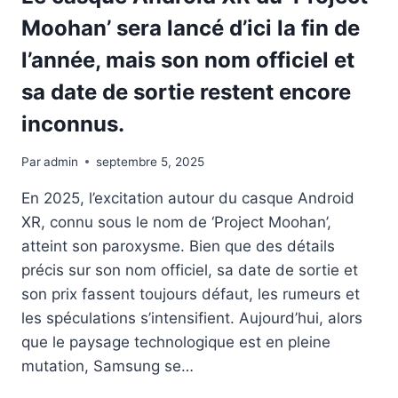
ANTICIPÉ
Moohan’ sera lancé d’ici la fin de
SUR
QUEST
l’année, mais son nom officiel et
AVEC
LA
sa date de sortie restent encore
SORTIE
inconnus.
DE
SON
PREMIER
Par
admin
septembre 5, 2025
DLC
PAYANT
En 2025, l’excitation autour du casque Android
XR, connu sous le nom de ‘Project Moohan’,
atteint son paroxysme. Bien que des détails
précis sur son nom officiel, sa date de sortie et
son prix fassent toujours défaut, les rumeurs et
les spéculations s’intensifient. Aujourd’hui, alors
que le paysage technologique est en pleine
mutation, Samsung se…