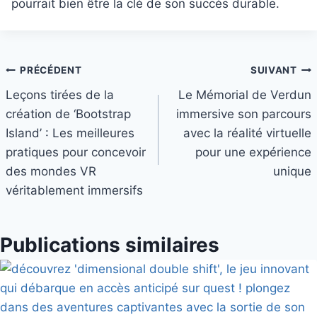
pourrait bien être la clé de son succès durable.
Navigation
PRÉCÉDENT
SUIVANT
Leçons tirées de la
Le Mémorial de Verdun
de
création de ‘Bootstrap
immersive son parcours
l’article
Island’ : Les meilleures
avec la réalité virtuelle
pratiques pour concevoir
pour une expérience
des mondes VR
unique
véritablement immersifs
Publications similaires