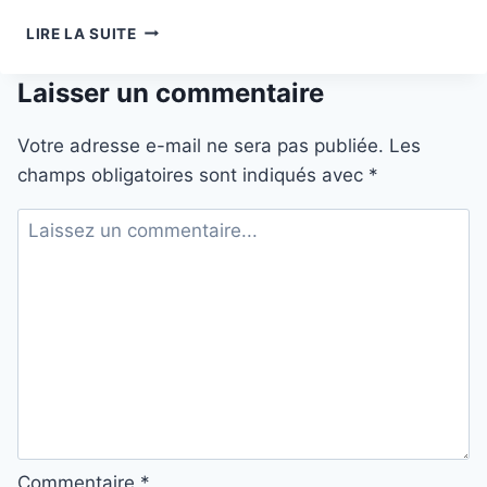
HTC
LIRE LA SUITE
DÉVOILE
SA
Laisser un commentaire
PLATEFORME
3D
ET
Votre adresse e-mail ne sera pas publiée.
Les
VR
champs obligatoires sont indiqués avec
*
EN
LIGNE
‘VIVERSE
WORLDS’,
VISANT
À
DEVENIR
LE
‘YOUTUBE
DU
CONTENU
3D’
Commentaire
*