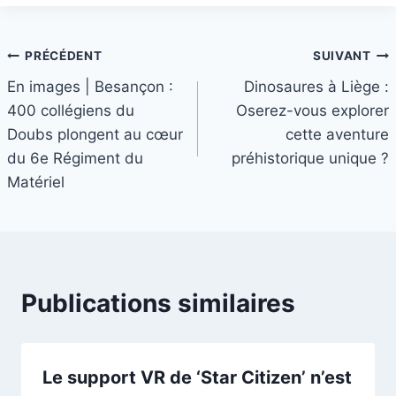
Navigation
PRÉCÉDENT
SUIVANT
En images | Besançon :
Dinosaures à Liège :
de
400 collégiens du
Oserez-vous explorer
l’article
Doubs plongent au cœur
cette aventure
du 6e Régiment du
préhistorique unique ?
Matériel
Publications similaires
Le support VR de ‘Star Citizen’ n’est