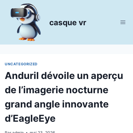
Aller
au
contenu
casque vr
UNCATEGORIZED
Anduril dévoile un aperçu
de l’imagerie nocturne
grand angle innovante
d’EagleEye
Par
admin
mai 23, 2026