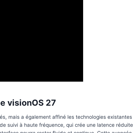
e visionOS 27
s, mais a également affiné les technologies existantes p
 suivi à haute fréquence, qui crée une latence réduite et
terface pourra rester fluide et continue. Cette avancée