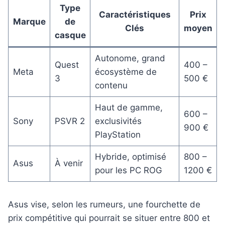
Type
Caractéristiques
Prix
Marque
de
Clés
moyen
casque
Autonome, grand
Quest
400 –
Meta
écosystème de
3
500 €
contenu
Haut de gamme,
600 –
Sony
PSVR 2
exclusivités
900 €
PlayStation
Hybride, optimisé
800 –
Asus
À venir
pour les PC ROG
1200 €
Asus vise, selon les rumeurs, une fourchette de
prix compétitive qui pourrait se situer entre 800 et