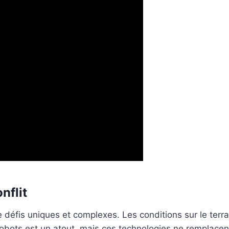
nflit
 défis uniques et complexes. Les conditions sur le terr
de robots est un atout, mais ces technologies ne rempla