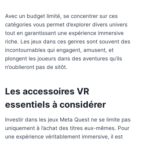
Avec un budget limité, se concentrer sur ces
catégories vous permet d’explorer divers univers
tout en garantissant une expérience immersive
riche. Les jeux dans ces genres sont souvent des
incontournables qui engagent, amusent, et
plongent les joueurs dans des aventures qu’ils
n’oublieront pas de sitôt.
Les accessoires VR
essentiels à considérer
Investir dans les jeux Meta Quest ne se limite pas
uniquement à l’achat des titres eux-mêmes. Pour
une expérience véritablement immersive, il est