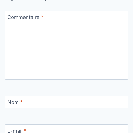
Commentaire
*
Nom
*
E-mail
*