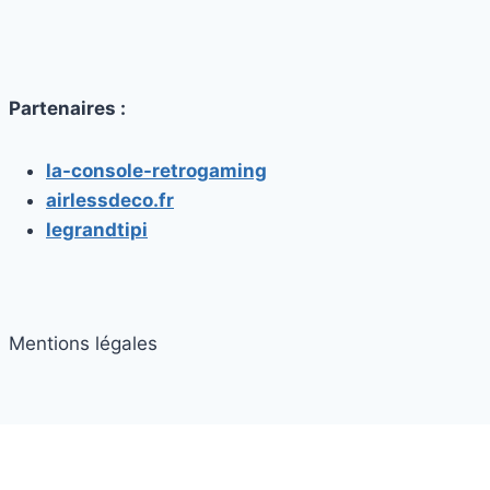
Partenaires :
la-console-retrogaming
airlessdeco.fr
legrandtipi
Mentions légales