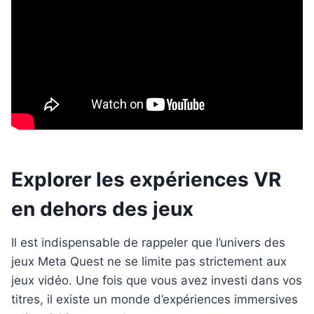
Explorer les expériences VR
en dehors des jeux
Il est indispensable de rappeler que l’univers des
jeux Meta Quest ne se limite pas strictement aux
jeux vidéo. Une fois que vous avez investi dans vos
titres, il existe un monde d’expériences immersives