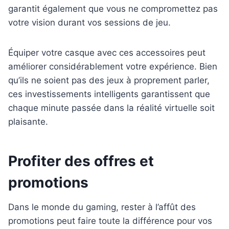
garantit également que vous ne compromettez pas
votre vision durant vos sessions de jeu.
Équiper votre casque avec ces accessoires peut
améliorer considérablement votre expérience. Bien
qu’ils ne soient pas des jeux à proprement parler,
ces investissements intelligents garantissent que
chaque minute passée dans la réalité virtuelle soit
plaisante.
Profiter des offres et
promotions
Dans le monde du gaming, rester à l’affût des
promotions peut faire toute la différence pour vos