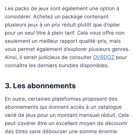
Les packs de jeux sont également une option à
considérer. Achetez un package contenant
plusieurs jeux à un prix réduit plutôt que d’opter
pour un seul titre à plein tarif. Cela vous offre non
seulement un meilleur rapport qualité-prix, mais
vous permet également d’explorer plusieurs genres.
Ainsi, il serait judicieux de consulter
OVRDOZ
pour
connaître les derniers bundles disponibles.
3. Les abonnements
En outre, certaines plateformes proposent des
abonnements qui donnent accès à un catalogue
varié de jeux pour un montant mensuel réduit. Cela
peut s’avérer être un excellent moyen de découvrir
des titres sans débourser une somme énorme.