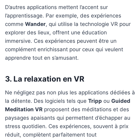
D’autres applications mettent l’accent sur
l’apprentissage. Par exemple, des expériences
comme
Wander
, qui utilise la technologie VR pour
explorer des lieux, offrent une éducation
immersive. Ces expériences peuvent être un
complément enrichissant pour ceux qui veulent
apprendre tout en s’amusant.
3. La relaxation en VR
Ne négligez pas non plus les applications dédiées à
la détente. Des logiciels tels que
Tripp
ou
Guided
Meditation VR
proposent des méditations et des
paysages apaisants qui permettent d’échapper au
stress quotidien. Ces expériences, souvent à prix
réduit, complètent parfaitement tout