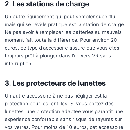
2. Les stations de charge
Un autre équipement qui peut sembler superflu
mais qui se révèle pratique est la station de charge.
Ne pas avoir à remplacer les batteries au mauvais
moment fait toute la différence. Pour environ 20
euros, ce type d’accessoire assure que vous êtes
toujours prêt à plonger dans l’univers VR sans
interruption.
3. Les protecteurs de lunettes
Un autre accessoire à ne pas négliger est la
protection pour les lentilles. Si vous portez des
lunettes, une protection adaptée vous garantit une
expérience confortable sans risque de rayures sur
vos verres. Pour moins de 10 euros, cet accessoire