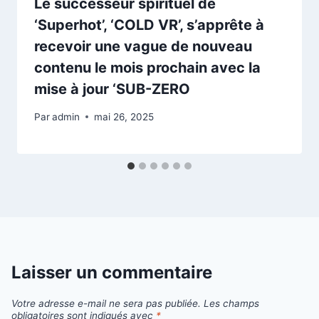
Le successeur spirituel de
‘Superhot’, ‘COLD VR’, s’apprête à
recevoir une vague de nouveau
contenu le mois prochain avec la
mise à jour ‘SUB-ZERO
Par
admin
mai 26, 2025
Laisser un commentaire
Votre adresse e-mail ne sera pas publiée.
Les champs
obligatoires sont indiqués avec
*