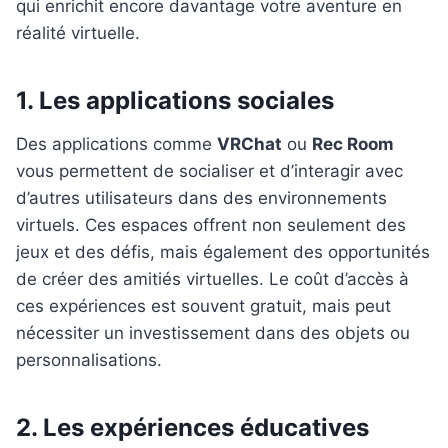
qui enrichit encore davantage votre aventure en
réalité virtuelle.
1. Les applications sociales
Des applications comme
VRChat
ou
Rec Room
vous permettent de socialiser et d’interagir avec
d’autres utilisateurs dans des environnements
virtuels. Ces espaces offrent non seulement des
jeux et des défis, mais également des opportunités
de créer des amitiés virtuelles. Le coût d’accès à
ces expériences est souvent gratuit, mais peut
nécessiter un investissement dans des objets ou
personnalisations.
2. Les expériences éducatives