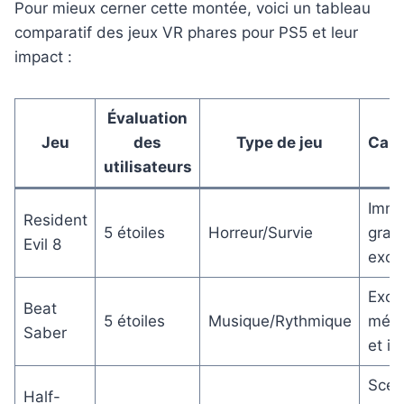
Pour mieux cerner cette montée, voici un tableau
comparatif des jeux VR phares pour PS5 et leur
impact :
Évaluation
Jeu
des
Type de jeu
Cara
utilisateurs
Imme
Resident
5 étoiles
Horreur/Survie
grap
Evil 8
exce
Exce
Beat
5 étoiles
Musique/Rythmique
méca
Saber
et in
Scén
Half-