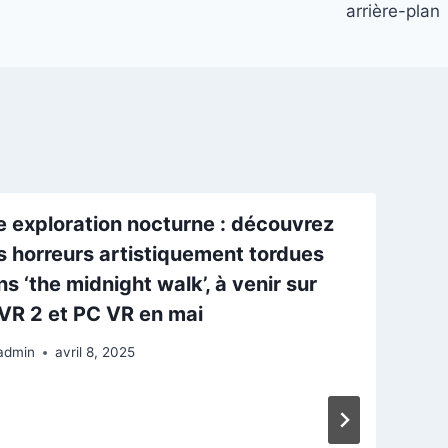
arrière-plan
e exploration nocturne : découvrez
E
s horreurs artistiquement tordues
a
s ‘the midnight walk’, à venir sur
b
VR 2 et PC VR en mai
l
admin
avril 8, 2025
Pa