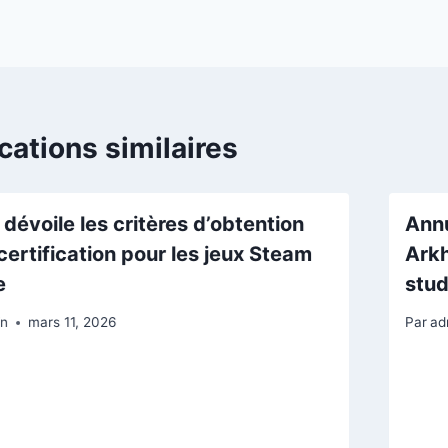
l’article
cations similaires
 dévoile les critères d’obtention
Annu
 certification pour les jeux Steam
Arkh
e
stud
in
mars 11, 2026
Par
ad