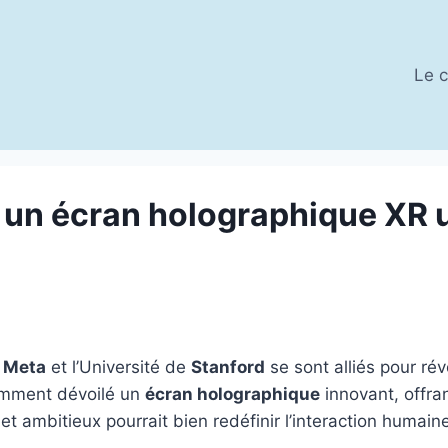
Le c
t un écran holographique XR 
,
Meta
et l’Université de
Stanford
se sont alliés pour rév
cemment dévoilé un
écran holographique
innovant, offra
et ambitieux pourrait bien redéfinir l’interaction humain