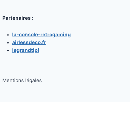
Partenaires :
la-console-retrogaming
airlessdeco.fr
legrandtipi
Mentions légales
© 2026 casque vr