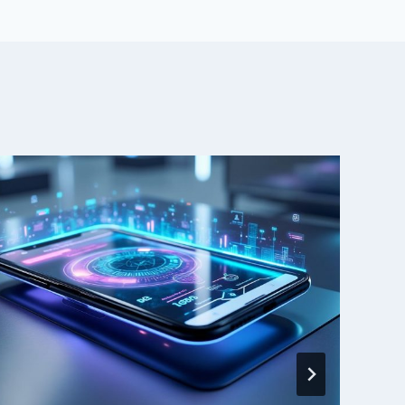
E
a
m
Pa