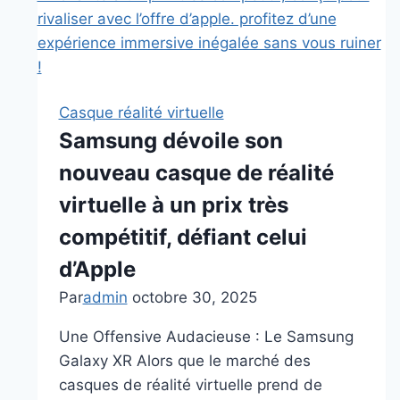
de
Xbox
et
Meta
est-
Casque réalité virtuelle
il
Samsung dévoile son
accessible
nouveau casque de réalité
en
France
virtuelle à un prix très
?
compétitif, défiant celui
d’Apple
Par
admin
octobre 30, 2025
Une Offensive Audacieuse : Le Samsung
Galaxy XR Alors que le marché des
casques de réalité virtuelle prend de