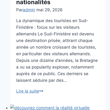
nationalités
prix
très
Par
admin
mai 29, 2026
compétitif,
La dynamique des touristes en Sud-
défiant
Finistère : focus sur les visiteurs
celui
allemands Le Sud-Finistère est devenu
d’Apple
une destination prisée, attirant chaque
année un nombre croissant de touristes,
en particulier des visiteurs allemands.
Depuis une dizaine d’années, la Bretagne
a vu sa popularity exploser, notamment
auprès de ce public. Ces derniers se
laissent séduire par des…
Touristes
Lire la suite
en
Sud-