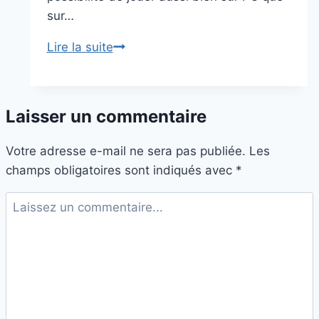
sur…
Among
Lire la suite
Us
en
3D
Laisser un commentaire
:
arrive
Votre adresse e-mail ne sera pas publiée.
Les
bientôt
champs obligatoires sont indiqués avec
*
sur
votre
PC
et
votre
casque
de
réalité