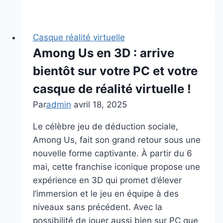
écoles
de
Decatur
Casque réalité virtuelle
exploreront
Among Us en 3D : arrive
l’utilisation
bientôt sur votre PC et votre
de
casques
casque de réalité virtuelle !
de
Par
admin
avril 18, 2025
réalité
virtuelle
Le célèbre jeu de déduction sociale,
Among Us, fait son grand retour sous une
nouvelle forme captivante. À partir du 6
mai, cette franchise iconique propose une
expérience en 3D qui promet d’élever
l’immersion et le jeu en équipe à des
niveaux sans précédent. Avec la
possibilité de jouer aussi bien sur PC que