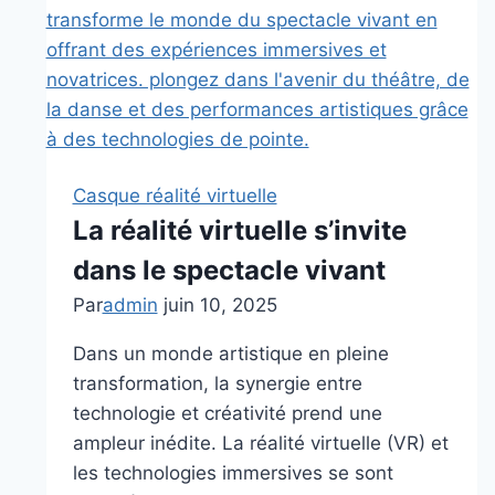
Finistère
:
focus
sur
les
visiteurs
allemands
Casque réalité virtuelle
et
La réalité virtuelle s’invite
espagnols,
dans le spectacle vivant
et
l’afflux
Par
admin
juin 10, 2025
grandissant
Dans un monde artistique en pleine
d’autres
transformation, la synergie entre
nationalités
technologie et créativité prend une
ampleur inédite. La réalité virtuelle (VR) et
les technologies immersives se sont