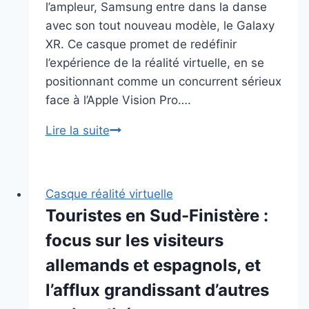
l’ampleur, Samsung entre dans la danse
avec son tout nouveau modèle, le Galaxy
XR. Ce casque promet de redéfinir
l’expérience de la réalité virtuelle, en se
positionnant comme un concurrent sérieux
face à l’Apple Vision Pro….
Samsung
Lire la suite
dévoile
son
nouveau
Casque réalité virtuelle
casque
Touristes en Sud-Finistère :
de
focus sur les visiteurs
réalité
virtuelle
allemands et espagnols, et
à
l’afflux grandissant d’autres
un