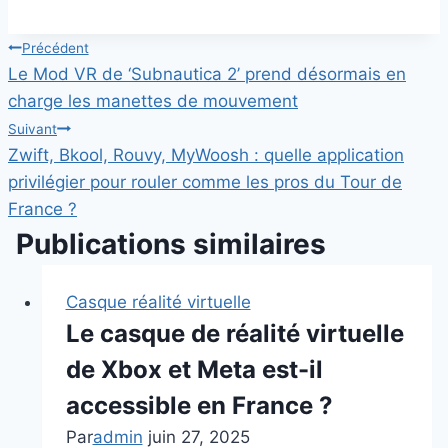
Navigation
Précédent
Le Mod VR de ‘Subnautica 2’ prend désormais en
de
charge les manettes de mouvement
l’article
Suivant
Zwift, Bkool, Rouvy, MyWoosh : quelle application
privilégier pour rouler comme les pros du Tour de
France ?
Publications similaires
Casque réalité virtuelle
Le casque de réalité virtuelle
de Xbox et Meta est-il
accessible en France ?
Par
admin
juin 27, 2025