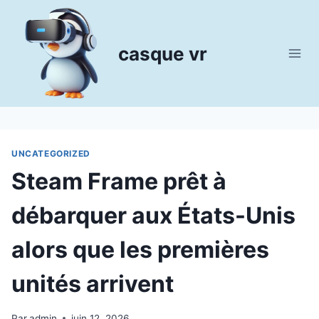
Aller
au
contenu
casque vr
UNCATEGORIZED
Steam Frame prêt à
débarquer aux États-Unis
alors que les premières
unités arrivent
Par
admin
juin 12, 2026