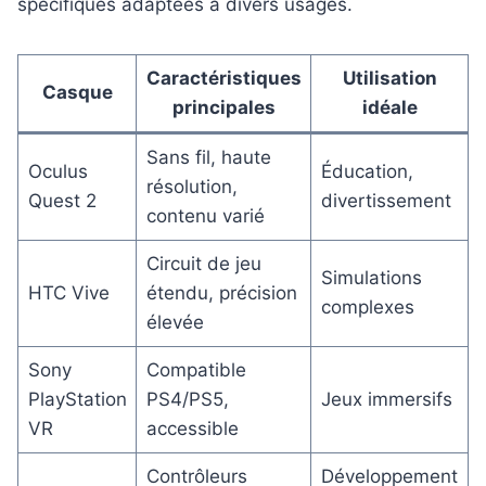
spécifiques adaptées à divers usages.
Caractéristiques
Utilisation
Casque
principales
idéale
Sans fil, haute
Oculus
Éducation,
résolution,
Quest 2
divertissement
contenu varié
Circuit de jeu
Simulations
HTC Vive
étendu, précision
complexes
élevée
Sony
Compatible
PlayStation
PS4/PS5,
Jeux immersifs
VR
accessible
Contrôleurs
Développement