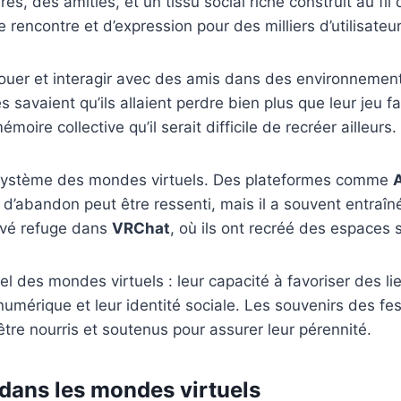
res, des amitiés, et un tissu social riche construit au fi
rencontre et d’expression pour des milliers d’utilisateur
ouer et interagir avec des amis dans des environnement
s savaient qu’ils allaient perdre bien plus que leur jeu
ire collective qu’il serait difficile de recréer ailleurs.
système des mondes virtuels. Des plateformes comme
t d’abandon peut être ressenti, mais il a souvent entra
uvé refuge dans
VRChat
, où ils ont recréé des espaces s
l des mondes virtuels : leur capacité à favoriser des lie
 numérique et leur identité sociale. Les souvenirs des fe
tre nourris et soutenus pour assurer leur pérennité.
 dans les mondes virtuels