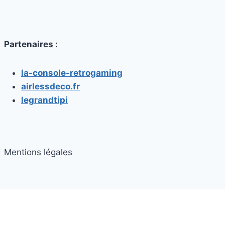
Partenaires :
la-console-retrogaming
airlessdeco.fr
legrandtipi
Mentions légales
© 2026 casque vr