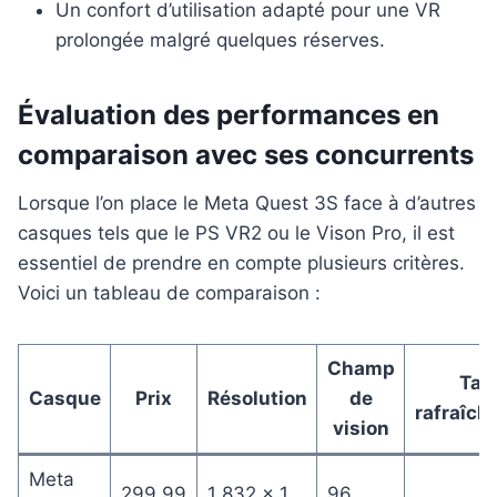
Un confort d’utilisation adapté pour une VR
prolongée malgré quelques réserves.
Évaluation des performances en
comparaison avec ses concurrents
Lorsque l’on place le Meta Quest 3S face à d’autres
casques tels que le PS VR2 ou le Vison Pro, il est
essentiel de prendre en compte plusieurs critères.
Voici un tableau de comparaison :
Champ
Tau
Casque
Prix
Résolution
de
rafraîch
vision
Meta
299,99
1 832 x 1
96