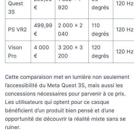
Quest
120 Hz
€
920
degrés
3S
499,99
2 000 x 2
110
PS VR2
120 Hz
€
040
degrés
Vison
4 000
3 200 x 3
120
120 Hz
Pro
€
200
degrés
Cette comparaison met en lumière non seulement
l’accessibilité du Meta Quest 3S, mais aussi les
concessions nécessaires pour parvenir à ce prix.
Les utilisateurs qui optent pour ce casque
bénéficient d’un produit bien pensé et d’une
opportunité de découvrir la réalité mixte sans se
ruiner.