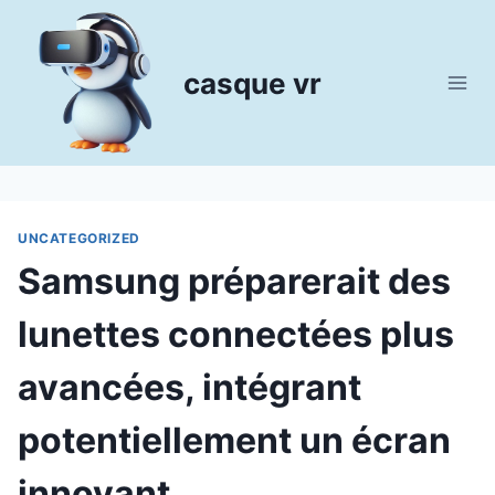
Aller
au
contenu
casque vr
UNCATEGORIZED
Samsung préparerait des
lunettes connectées plus
avancées, intégrant
potentiellement un écran
innovant