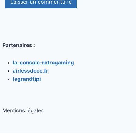
Partenaires :
la-console-retrogaming
airlessdeco.fr
legrandtipi
Mentions légales