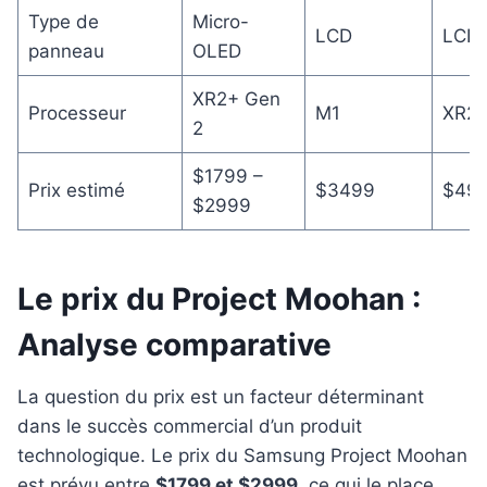
Type de
Micro-
LCD
LCD
panneau
OLED
XR2+ Gen
Processeur
M1
XR2
2
$1799 –
Prix estimé
$3499
$49
$2999
Le prix du Project Moohan :
Analyse comparative
La question du prix est un facteur déterminant
dans le succès commercial d’un produit
technologique. Le prix du Samsung Project Moohan
est prévu entre
$1799 et $2999
, ce qui le place