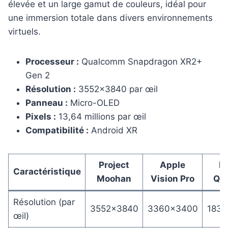
élevée et un large gamut de couleurs, idéal pour
une immersion totale dans divers environnements
virtuels.
Processeur :
Qualcomm Snapdragon XR2+
Gen 2
Résolution :
3552×3840 par œil
Panneau :
Micro-OLED
Pixels :
13,64 millions par œil
Compatibilité :
Android XR
Project
Apple
M
Caractéristique
Moohan
Vision Pro
Que
Résolution (par
3552×3840
3360×3400
1832
œil)